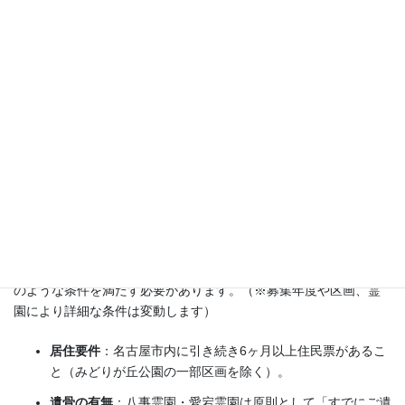
所在地・アクセス
名古屋市緑区有松愛宕362番
名鉄名古屋本線「有松」駅から徒歩約15〜20分、ま
たは市バス「愛宕西」下車徒歩約4分
名古屋市営墓地の一般的な申し込
み条件
名古屋市が募集を行う市営墓地に申し込む場合、原則として以下
のような条件を満たす必要があります。（※募集年度や区画、霊
園により詳細な条件は変動します）
居住要件
：名古屋市内に引き続き6ヶ月以上住民票があるこ
と（みどりが丘公園の一部区画を除く）。
遺骨の有無
：八事霊園・愛宕霊園は原則として「すでにご遺