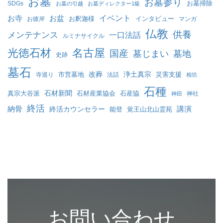
お墓
お墓参り
お墓掃除
SDGs
お墓の引越
お墓ディレクター1級
イベント
お寺
お盆
お釈迦様
インタビュー
お彼岸
マンガ
仏教
供養
メンテナンス
一口法話
ルミナサイクル
名古屋
光徳石材
国産
墓じまい
墓地
史跡
墓石
改葬
浄土真宗
市営墓地
災害支援
寺巡り
法話
相坊
石種
石材新聞
真宗大谷派
石材産業協会
石産協
神社
神田
終活
納骨
終活カウンセラー
講演
能登
覚王山北山霊苑
お問い合わせ