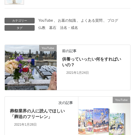
YouTube
、
お墓の知識
、
よくある質問
、
ブログ
カテゴリー
仏教
墓石
法名・戒名
タグ
YouTube
前の記事
供養っていったい何をすればい
いの？
2021年1月24日
YouTube
次の記事
葬祭業界の人に読んでほしい
「葬送のフリーレン」
2021年1月28日